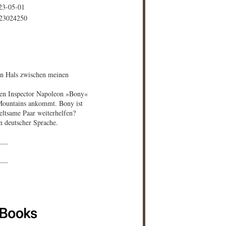
23-05-01
23024250
en Hals zwischen meinen
gen Inspector Napoleon »Bony«
 Mountains ankommt. Bony ist
ltsame Paar weiterhelfen?
in deutscher Sprache.