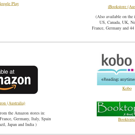
oogle Play
iBookstore (Aus
(Also available on the 
US, Canada, UK, Ne
France, Germany and 44 o
Kobo
on (Australia)
from the Amazon stores in:
rance, Germany, Italy, Spain
Booktopi
zil, Japan and India )