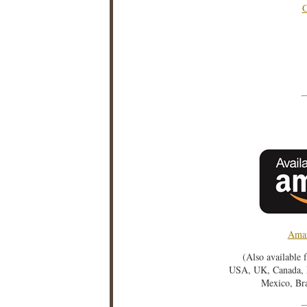
G
Amaz
(Also available 
USA, UK, Canada, F
Mexico, Bra