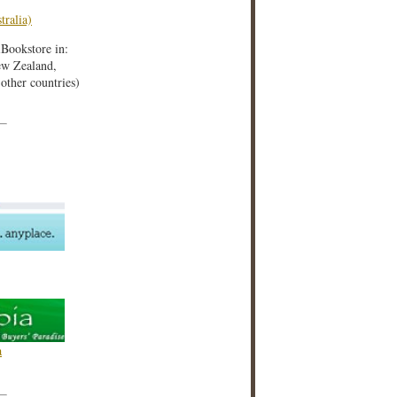
tralia)
iBookstore in:
w Zealand,
ther countries)
a