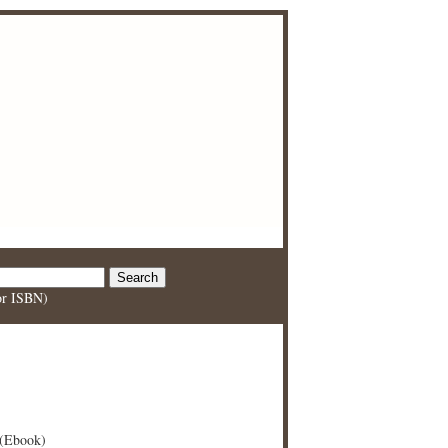
 or ISBN)
(Ebook)